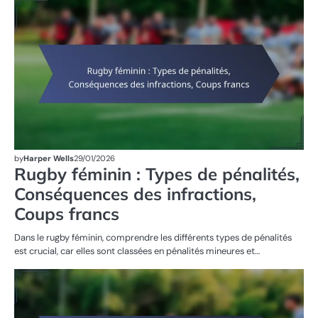
SA
DA
R
FÉ
by
Harper Wells
29/01/2026
Rugby féminin : Types de pénalités,
Conséquences des infractions,
Coups francs
Dans le rugby féminin, comprendre les différents types de pénalités
est crucial, car elles sont classées en pénalités mineures et…
RÈ
DU
D
R
FÉ