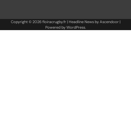
Copyright © 2026
floiracrugby.fr
| Headline News by
Ascendoor
|
Powered by
WordPress
.