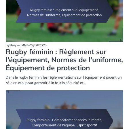
by
Harper Wells
29/01/2026
Rugby féminin : Règlement sur
l’équipement, Normes de l’uniforme,
Équipement de protection
Dans le rugby féminin, les réglementations sur l’équipement jouent un
rôle crucial pour garantir à la fois la sécurité et…
RÈ
DU
D
R
FÉ