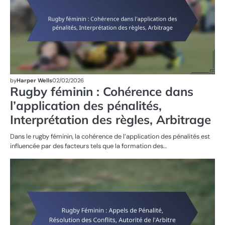
by
Harper Wells
02/02/2026
Rugby féminin : Cohérence dans
l’application des pénalités,
Interprétation des règles, Arbitrage
Dans le rugby féminin, la cohérence de l’application des pénalités est
influencée par des facteurs tels que la formation des…
SA
DA
R
FÉ