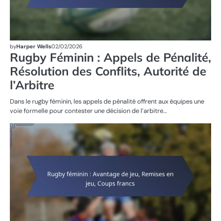
by
Harper Wells
02/02/2026
Rugby Féminin : Appels de Pénalité,
Résolution des Conflits, Autorité de
l’Arbitre
Dans le rugby féminin, les appels de pénalité offrent aux équipes une
voie formelle pour contester une décision de l’arbitre…
RÈ
DU
D
R
FÉ