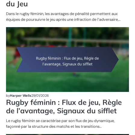
du Jeu
Dans le rugby féminin, les avantages de pénalité permettent aux
équipes de poursuivre le jeu après une infraction de l’adversaire,…
RÈ
DU
D
R
FÉ
by
Harper Wells
29/01/2026
Rugby féminin : Flux de jeu, Règle
de l’avantage, Signaux du sifflet
Le rugby féminin se caractérise par son flux de jeu dynamique,
façonné par la structure des matchs et les transitions…