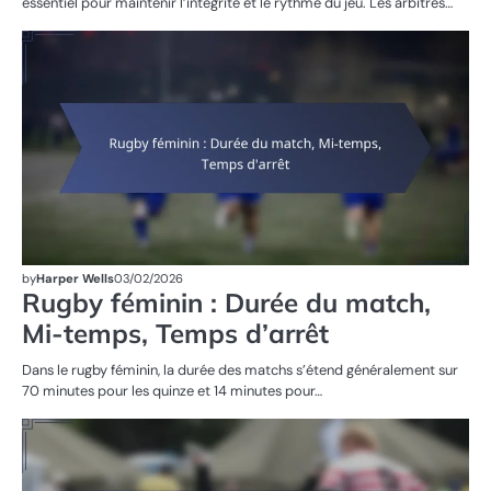
essentiel pour maintenir l’intégrité et le rythme du jeu. Les arbitres…
ST
DE
MA
R
FÉ
by
Harper Wells
03/02/2026
Rugby féminin : Durée du match,
Mi-temps, Temps d’arrêt
Dans le rugby féminin, la durée des matchs s’étend généralement sur
70 minutes pour les quinze et 14 minutes pour…
ST
DE
MA
R
FÉ