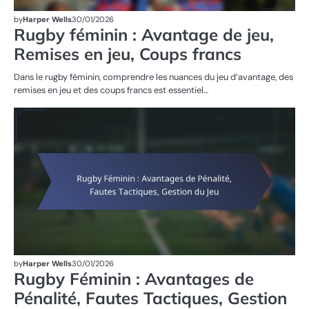
by
Harper Wells
30/01/2026
Rugby féminin : Avantage de jeu,
Remises en jeu, Coups francs
Dans le rugby féminin, comprendre les nuances du jeu d’avantage, des
remises en jeu et des coups francs est essentiel…
SA
DA
R
FÉ
by
Harper Wells
30/01/2026
Rugby Féminin : Avantages de
Pénalité, Fautes Tactiques, Gestion