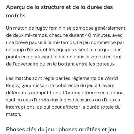
Aperçu de la structure et de la durée des
matchs
Un match de rugby féminin se compose généralement
de deux mi-temps, chacune durant 40 minutes, avec
une brève pause à la mi-temps. Le jeu commence par
un coup d’envoi, et les équipes visent à marquer des
points en aplatissant le ballon dans la zone d’en-but
de l’adversaire ou en le bottant entre les poteaux.
Les matchs sont régis par les règlements de World
Rugby, garantissant la cohérence du jeu à travers
différentes compétitions. L’horloge tourne en continu,
sauf en cas d’arrêts dus à des blessures ou d’autres
interruptions, ce qui peut affecter la durée totale du
match.
Phases clés du jeu : phases arrêtées et jeu