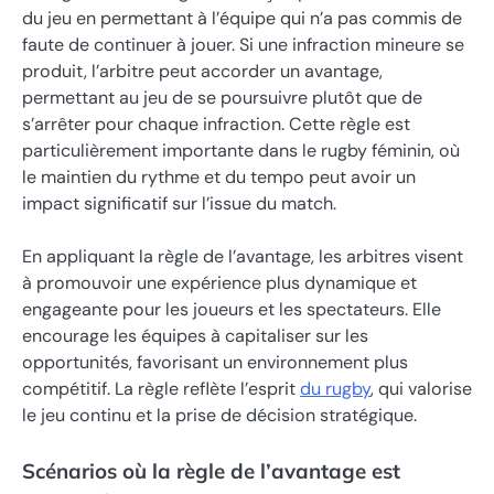
du jeu en permettant à l’équipe qui n’a pas commis de
faute de continuer à jouer. Si une infraction mineure se
produit, l’arbitre peut accorder un avantage,
permettant au jeu de se poursuivre plutôt que de
s’arrêter pour chaque infraction. Cette règle est
particulièrement importante dans le rugby féminin, où
le maintien du rythme et du tempo peut avoir un
impact significatif sur l’issue du match.
En appliquant la règle de l’avantage, les arbitres visent
à promouvoir une expérience plus dynamique et
engageante pour les joueurs et les spectateurs. Elle
encourage les équipes à capitaliser sur les
opportunités, favorisant un environnement plus
compétitif. La règle reflète l’esprit
du rugby
, qui valorise
le jeu continu et la prise de décision stratégique.
Scénarios où la règle de l’avantage est