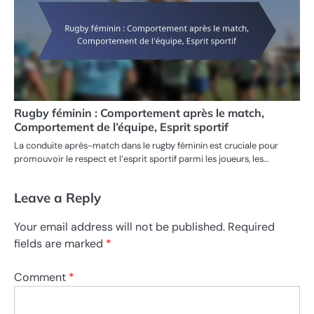
Rugby féminin : Comportement après le match,
Comportement de l’équipe, Esprit sportif
La conduite après-match dans le rugby féminin est cruciale pour
promouvoir le respect et l’esprit sportif parmi les joueurs, les…
Leave a Reply
Your email address will not be published.
Required
fields are marked
*
Comment
*