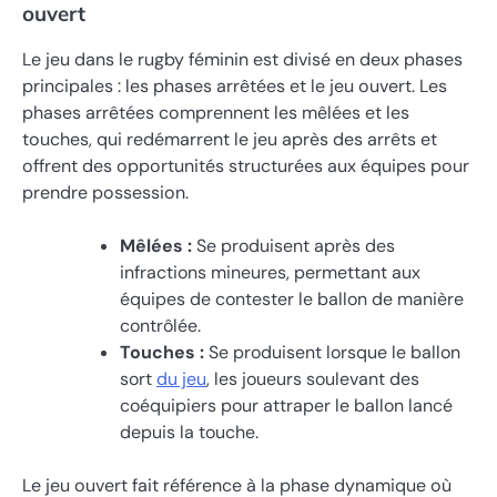
ouvert
Le jeu dans le rugby féminin est divisé en deux phases
principales : les phases arrêtées et le jeu ouvert. Les
phases arrêtées comprennent les mêlées et les
touches, qui redémarrent le jeu après des arrêts et
offrent des opportunités structurées aux équipes pour
prendre possession.
Mêlées :
Se produisent après des
infractions mineures, permettant aux
équipes de contester le ballon de manière
contrôlée.
Touches :
Se produisent lorsque le ballon
sort
du jeu
, les joueurs soulevant des
coéquipiers pour attraper le ballon lancé
depuis la touche.
Le jeu ouvert fait référence à la phase dynamique où