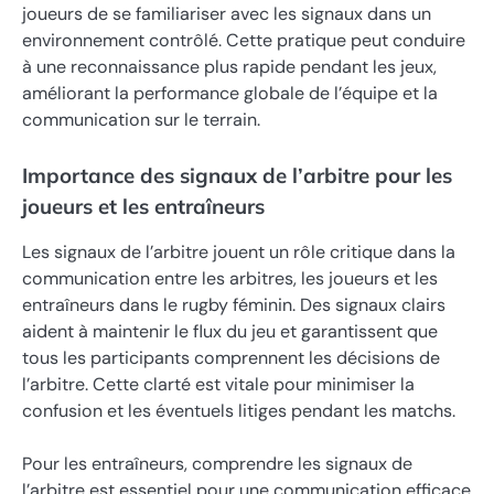
joueurs de se familiariser avec les signaux dans un
environnement contrôlé. Cette pratique peut conduire
à une reconnaissance plus rapide pendant les jeux,
améliorant la performance globale de l’équipe et la
communication sur le terrain.
Importance des signaux de l’arbitre pour les
joueurs et les entraîneurs
Les signaux de l’arbitre jouent un rôle critique dans la
communication entre les arbitres, les joueurs et les
entraîneurs dans le rugby féminin. Des signaux clairs
aident à maintenir le flux du jeu et garantissent que
tous les participants comprennent les décisions de
l’arbitre. Cette clarté est vitale pour minimiser la
confusion et les éventuels litiges pendant les matchs.
Pour les entraîneurs, comprendre les signaux de
l’arbitre est essentiel pour une communication efficace