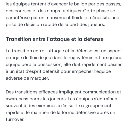
les équipes tentent d’avancer le ballon par des passes,
des courses et des coups tactiques. Cette phase se
caractérise par un mouvement fluide et nécessite une
prise de décision rapide de la part des joueurs.
Transition entre l’attaque et la défense
La transition entre l’attaque et la défense est un aspect
critique du flux de jeu dans le rugby féminin. Lorsqu’une
équipe perd la possession, elle doit rapidement passer
à un état d’esprit défensif pour empêcher l’équipe
adverse de marquer.
Des transitions efficaces impliquent communication et
awareness parmi les joueurs. Les équipes s’entraînent
souvent à des exercices axés sur le regroupement
rapide et le maintien de la forme défensive après un
turnover.