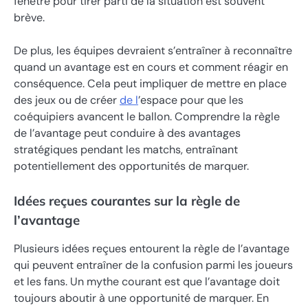
fenêtre pour tirer parti de la situation est souvent
brève.
De plus, les équipes devraient s’entraîner à reconnaître
quand un avantage est en cours et comment réagir en
conséquence. Cela peut impliquer de mettre en place
des jeux ou de créer
de l
’espace pour que les
coéquipiers avancent le ballon. Comprendre la règle
de l’avantage peut conduire à des avantages
stratégiques pendant les matchs, entraînant
potentiellement des opportunités de marquer.
Idées reçues courantes sur la règle de
l’avantage
Plusieurs idées reçues entourent la règle de l’avantage
qui peuvent entraîner de la confusion parmi les joueurs
et les fans. Un mythe courant est que l’avantage doit
toujours aboutir à une opportunité de marquer. En