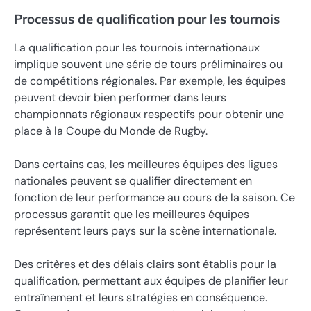
Processus de qualification pour les tournois
La qualification pour les tournois internationaux
implique souvent une série de tours préliminaires ou
de compétitions régionales. Par exemple, les équipes
peuvent devoir bien performer dans leurs
championnats régionaux respectifs pour obtenir une
place à la Coupe du Monde de Rugby.
Dans certains cas, les meilleures équipes des ligues
nationales peuvent se qualifier directement en
fonction de leur performance au cours de la saison. Ce
processus garantit que les meilleures équipes
représentent leurs pays sur la scène internationale.
Des critères et des délais clairs sont établis pour la
qualification, permettant aux équipes de planifier leur
entraînement et leurs stratégies en conséquence.