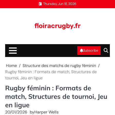
Skip
Thursday, Jun 18, 2026
to
content
floiracrugby.fr
Subscribe
Home
Structure des matchs de rugby féminin
Rugby féminin : Formats de match, Structures de
tournoi, Jeu en ligue
Rugby féminin : Formats de
match, Structures de tournoi, Jeu
en ligue
20/01/2026
by
Harper Wells