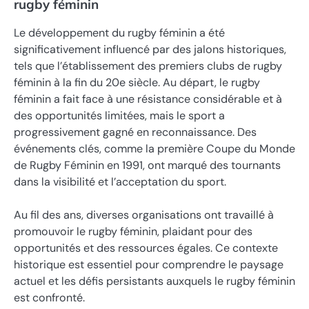
rugby féminin
Le développement du rugby féminin a été
significativement influencé par des jalons historiques,
tels que l’établissement des premiers clubs de rugby
féminin à la fin du 20e siècle. Au départ, le rugby
féminin a fait face à une résistance considérable et à
des opportunités limitées, mais le sport a
progressivement gagné en reconnaissance. Des
événements clés, comme la première Coupe du Monde
de Rugby Féminin en 1991, ont marqué des tournants
dans la visibilité et l’acceptation du sport.
Au fil des ans, diverses organisations ont travaillé à
promouvoir le rugby féminin, plaidant pour des
opportunités et des ressources égales. Ce contexte
historique est essentiel pour comprendre le paysage
actuel et les défis persistants auxquels le rugby féminin
est confronté.