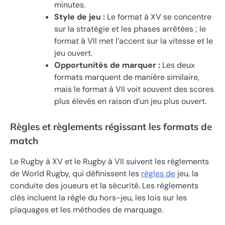
minutes.
Style de jeu :
Le format à XV se concentre
sur la stratégie et les phases arrêtées ; le
format à VII met l’accent sur la vitesse et le
jeu ouvert.
Opportunités de marquer :
Les deux
formats marquent de manière similaire,
mais le format à VII voit souvent des scores
plus élevés en raison d’un jeu plus ouvert.
Règles et règlements régissant les formats de
match
Le Rugby à XV et le Rugby à VII suivent les règlements
de World Rugby, qui définissent les
règles de
jeu, la
conduite des joueurs et la sécurité. Les règlements
clés incluent la règle du hors-jeu, les lois sur les
plaquages et les méthodes de marquage.