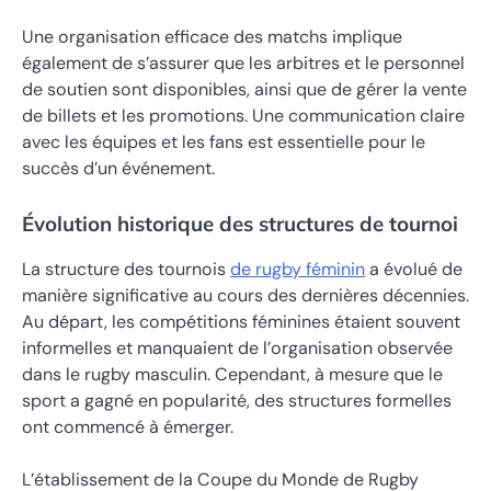
Une organisation efficace des matchs implique
également de s’assurer que les arbitres et le personnel
de soutien sont disponibles, ainsi que de gérer la vente
de billets et les promotions. Une communication claire
avec les équipes et les fans est essentielle pour le
succès d’un événement.
Évolution historique des structures de tournoi
La structure des tournois
de rugby féminin
a évolué de
manière significative au cours des dernières décennies.
Au départ, les compétitions féminines étaient souvent
informelles et manquaient de l’organisation observée
dans le rugby masculin. Cependant, à mesure que le
sport a gagné en popularité, des structures formelles
ont commencé à émerger.
L’établissement de la Coupe du Monde de Rugby