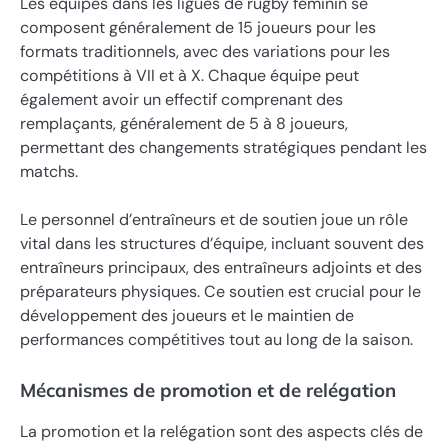
Les équipes dans les ligues de rugby féminin se
composent généralement de 15 joueurs pour les
formats traditionnels, avec des variations pour les
compétitions à VII et à X. Chaque équipe peut
également avoir un effectif comprenant des
remplaçants, généralement de 5 à 8 joueurs,
permettant des changements stratégiques pendant les
matchs.
Le personnel d’entraîneurs et de soutien joue un rôle
vital dans les structures d’équipe, incluant souvent des
entraîneurs principaux, des entraîneurs adjoints et des
préparateurs physiques. Ce soutien est crucial pour le
développement des joueurs et le maintien de
performances compétitives tout au long de la saison.
Mécanismes de promotion et de relégation
La promotion et la relégation sont des aspects clés de