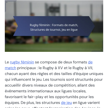
Le
rugby féminin
se compose de deux formats
de
match
principaux : le Rugby à XV et le Rugby à VII,
chacun ayant des règles et des tailles d’équipe uniques
qui influencent le jeu. Les tournois sont structurés pour
accueillir divers niveaux de compétition, allant des
événements internationaux aux ligues locales,
favorisant le fair-play et les opportunités pour les
équipes. De plus, les structures
de jeu
en ligue varient