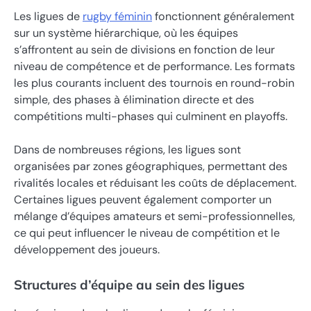
Les ligues de
rugby féminin
fonctionnent généralement
sur un système hiérarchique, où les équipes
s’affrontent au sein de divisions en fonction de leur
niveau de compétence et de performance. Les formats
les plus courants incluent des tournois en round-robin
simple, des phases à élimination directe et des
compétitions multi-phases qui culminent en playoffs.
Dans de nombreuses régions, les ligues sont
organisées par zones géographiques, permettant des
rivalités locales et réduisant les coûts de déplacement.
Certaines ligues peuvent également comporter un
mélange d’équipes amateurs et semi-professionnelles,
ce qui peut influencer le niveau de compétition et le
développement des joueurs.
Structures d’équipe au sein des ligues