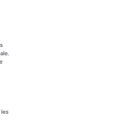
es
ale.
le
 les