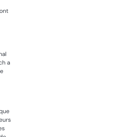
ont
nal
ch a
me
 que
eurs
es
 de