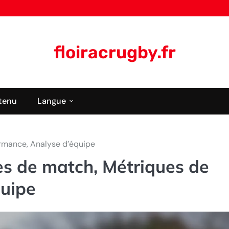
floiracrugby.fr
tenu
Langue
ormance, Analyse d’équipe
es de match, Métriques de
quipe