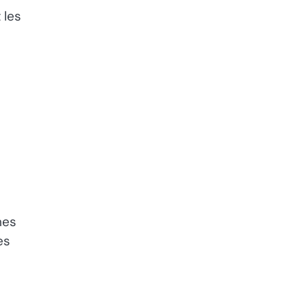
 les
mes
es