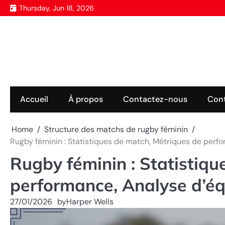
Skip
Thursday, Jun 18, 2026
to
content
Accueil
À propos
Contactez-nous
Con
Home
Structure des matchs de rugby féminin
Rugby féminin : Statistiques de match, Métriques de perf
Rugby féminin : Statistiqu
performance, Analyse d’é
27/01/2026
by
Harper Wells