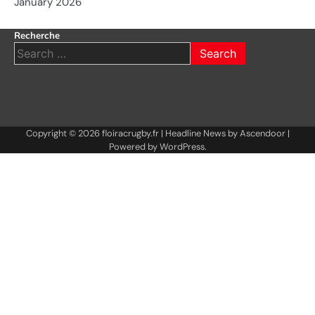
January 2026
Recherche
Search
for:
Copyright © 2026
floiracrugby.fr
| Headline News by
Ascendoor
|
Powered by
WordPress
.